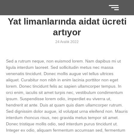
Yat limanlarında aidat ücreti
artıyor
24 Aralık 2022
Sed a rutrum neque, non euismod lorem. Nam dapibus mi ut
ligula interdum laoreet. Sed sollicitudin metus nec massa
venenatis tincidunt. Donec mollis augue vel tellus ultrices
aliquet. Curabitur non nibh in enim lacinia porttitor non eget
lorem. Donec tincidunt felis ac sapien ullamcorper tempus. In
orci enim, iaculis sit amet turpis nec, vestibulum condimentum
ipsum. Suspendisse lorem odio, imperdiet eu viverra ut,
hendrerit at ante. Duis at quam quis diam ullamcorper rutrum.
Sed dignissim dolor augue, id volutpat urna eleifend non. Mauris
interdum rhoncus risus, nec gravida metus tempor sit amet.
Donec tristique mollis odio, sed interdum purus tincidunt ut.
Integer ex odio, aliquam fermentum accumsan sed, fermentum