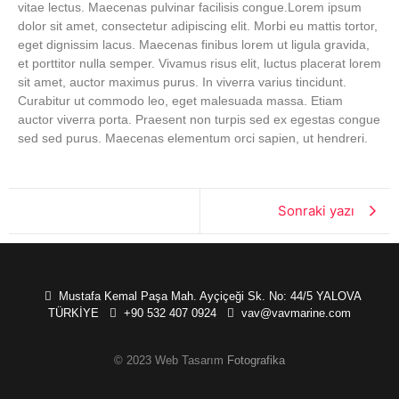
vitae lectus. Maecenas pulvinar facilisis congue.Lorem ipsum
dolor sit amet, consectetur adipiscing elit. Morbi eu mattis tortor,
eget dignissim lacus. Maecenas finibus lorem ut ligula gravida,
et porttitor nulla semper. Vivamus risus elit, luctus placerat lorem
sit amet, auctor maximus purus. In viverra varius tincidunt.
Curabitur ut commodo leo, eget malesuada massa. Etiam
auctor viverra porta. Praesent non turpis sed ex egestas congue
sed sed purus. Maecenas elementum orci sapien, ut hendreri.
Sonraki yazı
Mustafa Kemal Paşa Mah. Ayçiçeği Sk. No: 44/5 YALOVA
TÜRKİYE
+90 532 407 0924
vav@vavmarine.com
© 2023 Web Tasarım
Fotografika